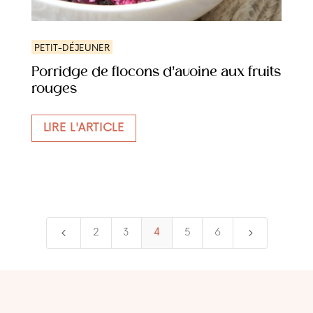
PETIT-DÉJEUNER
Porridge de flocons d’avoine aux fruits
rouges
LIRE L'ARTICLE
4
5
2
3
4
5
6