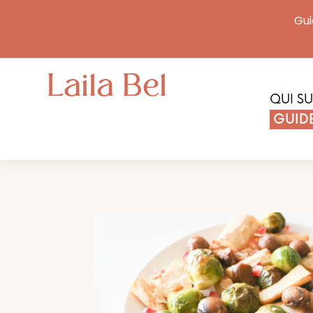
Gui
Laila Bel
QUI SU
GUIDE