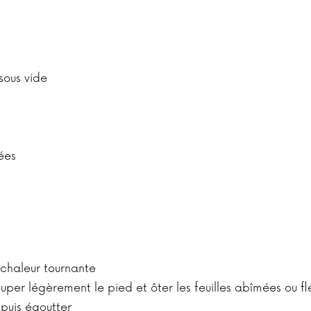
sous vide
ées
 chaleur tournante
uper légèrement le pied et ôter les feuilles abîmées ou fl
 puis égoutter