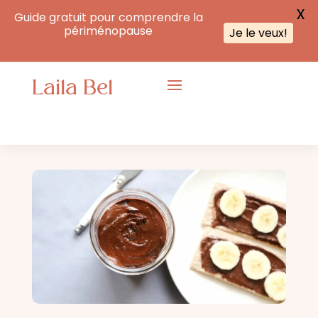
X
Guide gratuit pour comprendre la
périménopause
Je le veux!
Laila Bel