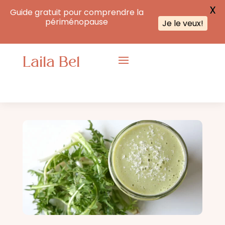
X
Guide gratuit pour comprendre la
périménopause
Je le veux!
Laila Bel