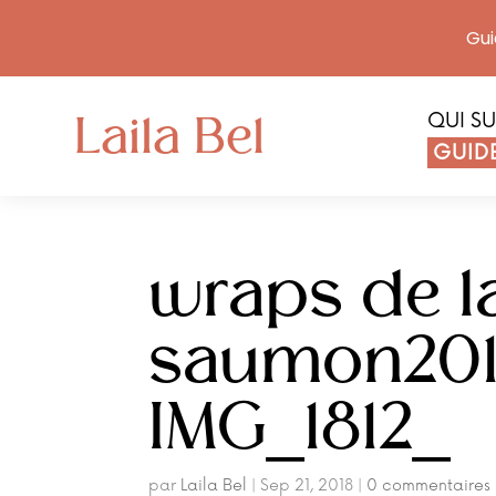
Gui
Laila Bel
QUI SU
GUIDE
wraps de l
saumon201
IMG_1812_
par
Laila Bel
|
Sep 21, 2018
|
0 commentaires