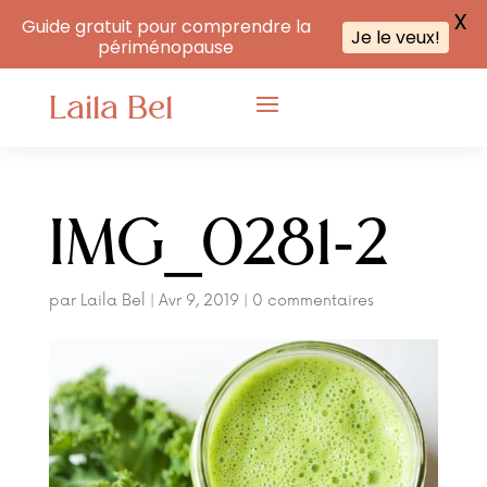
X
Guide gratuit pour comprendre la
Je le veux!
périménopause
Laila Bel
IMG_0281-2
par
Laila Bel
|
Avr 9, 2019
|
0 commentaires