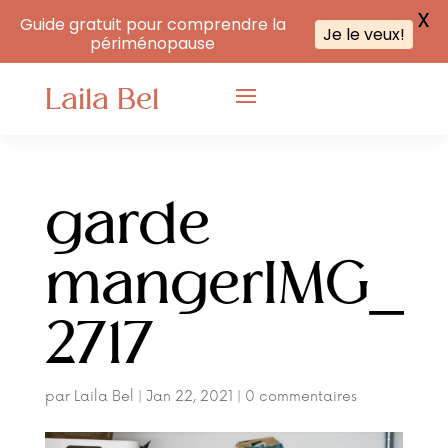
X
Guide gratuit pour comprendre la
Je le veux!
périménopause
Laila Bel
garde
mangerIMG_
2717
par
Laila Bel
|
Jan 22, 2021
|
0 commentaires