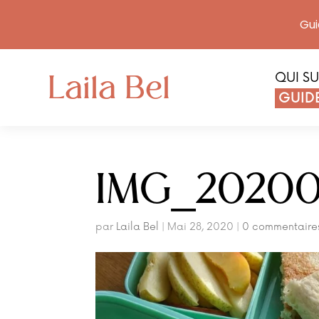
Gui
Laila Bel
QUI SU
GUIDE
IMG_20200
par
Laila Bel
|
Mai 28, 2020
|
0 commentaire