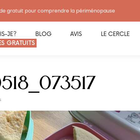
de gratuit pour comprendre la périménopause
IS-JE?
BLOG
AVIS
LE CERCLE
S GRATUITS
518_073517
s