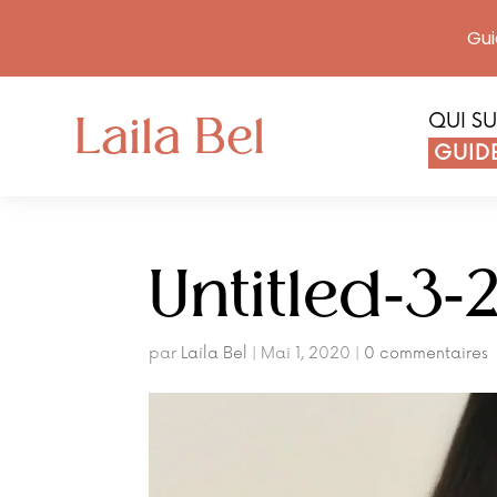
Gui
Laila Bel
QUI SU
GUIDE
Untitled-3-
par
Laila Bel
|
Mai 1, 2020
|
0 commentaires