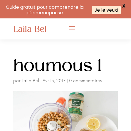
X
Guide gratuit pour comprendre la
Je le veux!
périménopause
Laila Bel
houmous 1
par
Laila Bel
|
Avr 13, 2017
|
0 commentaires