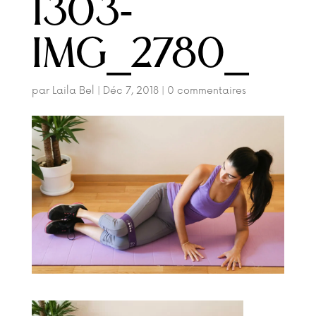
1303-
IMG_2780_
par
Laila Bel
|
Déc 7, 2018
|
0 commentaires