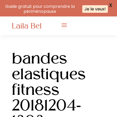
X
Guide gratuit pour comprendre la
Je le veux!
périménopause
Laila Bel
bandes
elastiques
fitness
20181204-