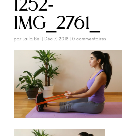
1252-
IMG_2761_
par
Laila Bel
|
Déc 7, 2018
|
0 commentaires