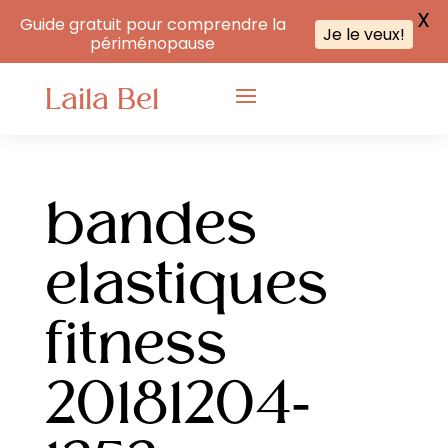
X
Guide gratuit pour comprendre la
Je le veux!
périménopause
Laila Bel
bandes
elastiques
fitness
20181204-