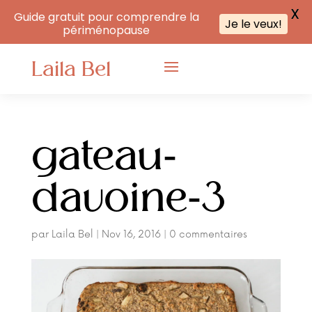
X
Guide gratuit pour comprendre la
Je le veux!
périménopause
Laila Bel
gateau-
davoine-3
par
Laila Bel
|
Nov 16, 2016
|
0 commentaires