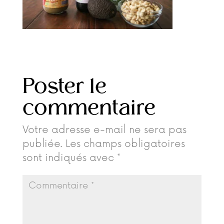
Poster le
commentaire
Votre adresse e-mail ne sera pas
publiée.
Les champs obligatoires
sont indiqués avec
*