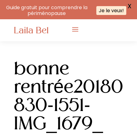
X
Guide gratuit pour comprendre la
Je le veux!
périménopause
Laila Bel
bonne
rentrée20180
830-1551-
IMG_1679_