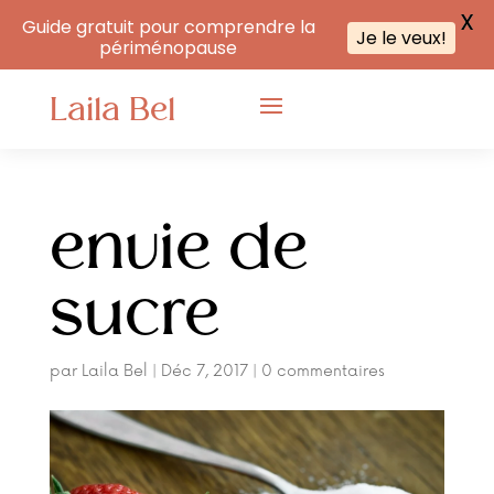
X
Guide gratuit pour comprendre la
Je le veux!
périménopause
Laila Bel
envie de
sucre
par
Laila Bel
|
Déc 7, 2017
|
0 commentaires