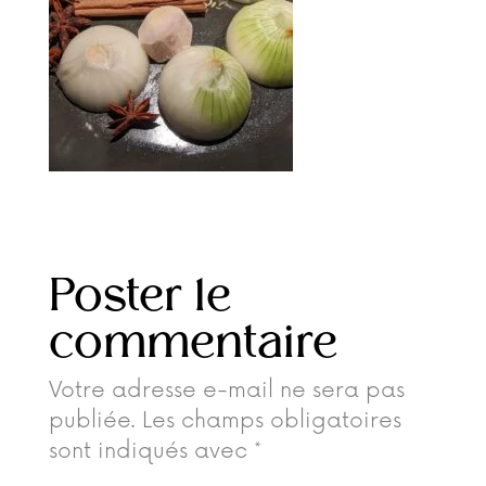
Poster le
commentaire
Votre adresse e-mail ne sera pas
publiée.
Les champs obligatoires
sont indiqués avec
*