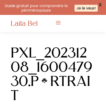
X
Guide gratuit pour comprendre la
Je le veux!
périménopause
Laila Bel
PXL_202312
08_1600479
30.PORTRAI
T