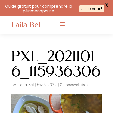
X
Guide gratuit pour comprendre la
Je le veux!
périménopause
Laila Bel
PXL_2021101
6_115936306
par
Laila Bel
|
Fév 8, 2022
|
0 commentaires