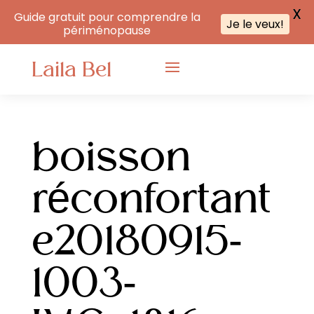
X
Guide gratuit pour comprendre la
Je le veux!
périménopause
Laila Bel
boisson
réconfortant
e20180915-
1003-