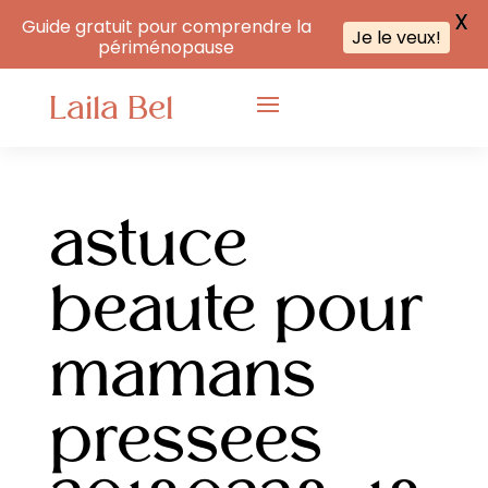
X
Guide gratuit pour comprendre la
Je le veux!
périménopause
Laila Bel
astuce
beaute pour
mamans
pressees