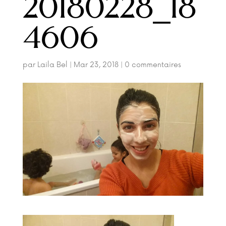
20180228_18
4606
par
Laila Bel
|
Mar 23, 2018
|
0 commentaires