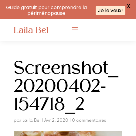
X
Guide gratuit pour comprendre la
Je le veux!
périménopause
Laila Bel
Screenshot_
20200402-
154718_2
par
Laila Bel
|
Avr 2, 2020
|
0 commentaires