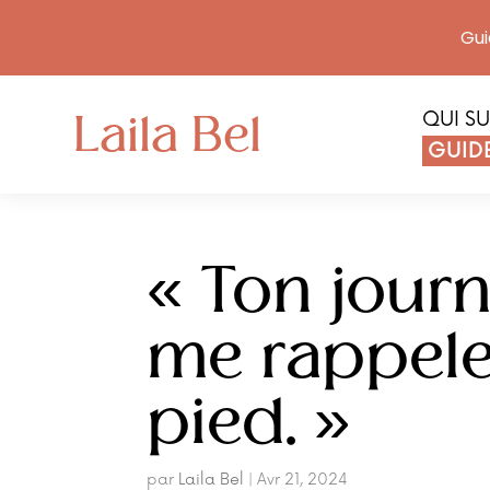
Gui
Laila Bel
QUI SU
GUIDE
« Ton jour
me rappeler
pied. »
par
Laila Bel
|
Avr 21, 2024