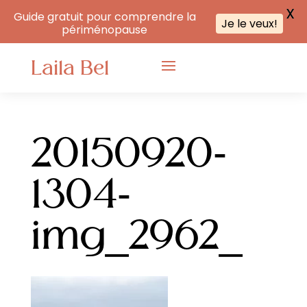
X
Guide gratuit pour comprendre la
Je le veux!
périménopause
Laila Bel
20150920-
1304-
img_2962_